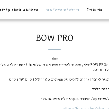
מי אני?
הדרכות סילואט
סילואט בימי קורונ
BOW PRO
Feb
08
גאה בטירוף להשיק את הBOW PRO שלי, מכשיר ליצירת פפיונים מושלמים!!! ייצור ש
ל התחום.
/פייבוקס/ העברה בנקאית לוואטסאפ שלי
https://forms.gle/Vpbvon