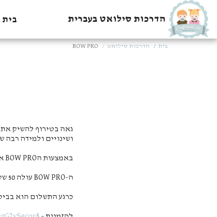
הדרכות סילואט בעברית
בית
בית
הדרכות סילואט
BOW PRO
ושינויים ולמידה רבה ש
באמצעות הBOW PRO אפשר לייצר 7 גדלים שונים של פפיונים מגודל של 1 ס"מ ועד 6 ס"מ
ה-BOW PRO עולה 50 שקלים בלבד
כרגע התשלום הוא בביט
להזמנות -
ezG2ySecor8